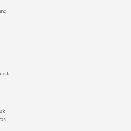
ang
-benda
tak
asi.