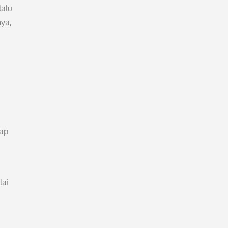
lalu
nya,
iap
lai