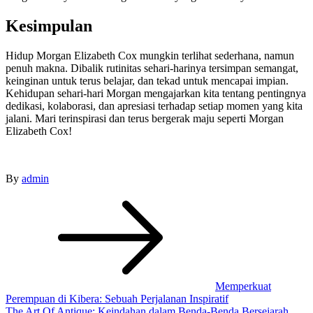
Kesimpulan
Hidup Morgan Elizabeth Cox mungkin terlihat sederhana, namun
penuh makna. Dibalik rutinitas sehari-harinya tersimpan semangat,
keinginan untuk terus belajar, dan tekad untuk mencapai impian.
Kehidupan sehari-hari Morgan mengajarkan kita tentang pentingnya
dedikasi, kolaborasi, dan apresiasi terhadap setiap momen yang kita
jalani. Mari terinspirasi dan terus bergerak maju seperti Morgan
Elizabeth Cox!
By
admin
Post
navigation
Memperkuat
Perempuan di Kibera: Sebuah Perjalanan Inspiratif
The Art Of Antique: Keindahan dalam Benda-Benda Bersejarah