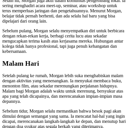
Selain itu, Morgan juga aktif dalam komunitas pengembang lokal. Ia
sering menghadiri acara meet-up, seminar, atau workshop untuk
terus memperluas jaringan dan pengetahuannya. Menurut Morgan,
belajar tidak pernah berhenti, dan ada selalu hal baru yang bisa
dipelajari dari orang lain.
Sebelum pulang, Morgan selalu menyempatkan diri untuk berbicara
dengan rekan-rekan kerja, berbagi cerita lucu atau sekadar
mengucapkan terima kasih atas kerjasama mereka. Hubungan antar
kolega tidak hanya profesional, tapi juga penuh kehangatan dan
kebersamaan.
Malam Hari
Setelah pulang ke rumah, Morgan lebih suka menghabiskan malam
dengan aktivitas yang menenangkan. Ia menyukai membaca buku,
menonton film, atau sekadar merenungkan perjalanan hidupnya.
Malam bagi Morgan adalah waktu untuk merenung, bersyukur atas
apa yang telah dicapainya, dan merencanakan impian-impian masa
depannya.
Sebelum tidur, Morgan selalu memastikan bahwa besok pagi akan
dimulai dengan semangat yang sama. Ia mencatat hal-hal yang ingin
dicapai, merencanakan langkah-langkah ke depan, dan menutup hari
dengan doa syukur atas segala berkah yang diterimanya.