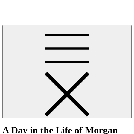
Skip
Jamisin Matthews
to
Jamisin Matthews
content
A Day in the Life of Morgan