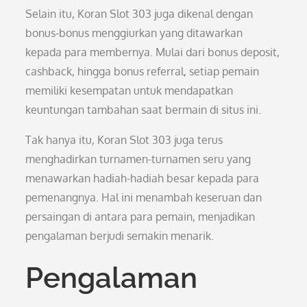
Selain itu, Koran Slot 303 juga dikenal dengan
bonus-bonus menggiurkan yang ditawarkan
kepada para membernya. Mulai dari bonus deposit,
cashback, hingga bonus referral, setiap pemain
memiliki kesempatan untuk mendapatkan
keuntungan tambahan saat bermain di situs ini.
Tak hanya itu, Koran Slot 303 juga terus
menghadirkan turnamen-turnamen seru yang
menawarkan hadiah-hadiah besar kepada para
pemenangnya. Hal ini menambah keseruan dan
persaingan di antara para pemain, menjadikan
pengalaman berjudi semakin menarik.
Pengalaman