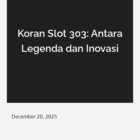
Koran Slot 303: Antara
Legenda dan Inovasi
Posted
December 20, 2025
on