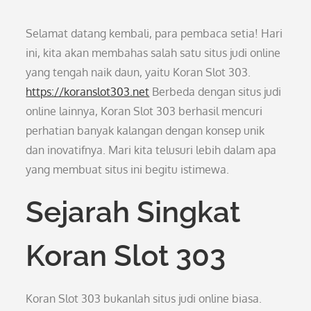
Selamat datang kembali, para pembaca setia! Hari
ini, kita akan membahas salah satu situs judi online
yang tengah naik daun, yaitu Koran Slot 303.
https://koranslot303.net
Berbeda dengan situs judi
online lainnya, Koran Slot 303 berhasil mencuri
perhatian banyak kalangan dengan konsep unik
dan inovatifnya. Mari kita telusuri lebih dalam apa
yang membuat situs ini begitu istimewa.
Sejarah Singkat
Koran Slot 303
Koran Slot 303 bukanlah situs judi online biasa.