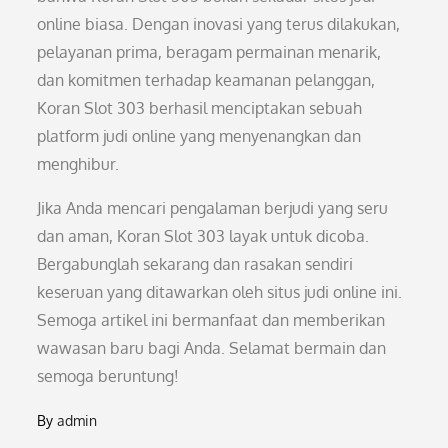
online biasa. Dengan inovasi yang terus dilakukan,
pelayanan prima, beragam permainan menarik,
dan komitmen terhadap keamanan pelanggan,
Koran Slot 303 berhasil menciptakan sebuah
platform judi online yang menyenangkan dan
menghibur.
Jika Anda mencari pengalaman berjudi yang seru
dan aman, Koran Slot 303 layak untuk dicoba.
Bergabunglah sekarang dan rasakan sendiri
keseruan yang ditawarkan oleh situs judi online ini.
Semoga artikel ini bermanfaat dan memberikan
wawasan baru bagi Anda. Selamat bermain dan
semoga beruntung!
By
admin