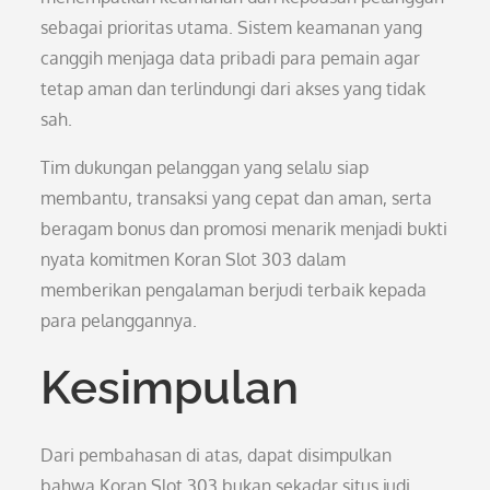
sebagai prioritas utama. Sistem keamanan yang
canggih menjaga data pribadi para pemain agar
tetap aman dan terlindungi dari akses yang tidak
sah.
Tim dukungan pelanggan yang selalu siap
membantu, transaksi yang cepat dan aman, serta
beragam bonus dan promosi menarik menjadi bukti
nyata komitmen Koran Slot 303 dalam
memberikan pengalaman berjudi terbaik kepada
para pelanggannya.
Kesimpulan
Dari pembahasan di atas, dapat disimpulkan
bahwa Koran Slot 303 bukan sekadar situs judi