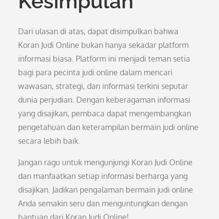
Kesimpulan
Dari ulasan di atas, dapat disimpulkan bahwa
Koran Judi Online bukan hanya sekadar platform
informasi biasa. Platform ini menjadi teman setia
bagi para pecinta judi online dalam mencari
wawasan, strategi, dan informasi terkini seputar
dunia perjudian. Dengan keberagaman informasi
yang disajikan, pembaca dapat mengembangkan
pengetahuan dan keterampilan bermain judi online
secara lebih baik.
Jangan ragu untuk mengunjungi Koran Judi Online
dan manfaatkan setiap informasi berharga yang
disajikan. Jadikan pengalaman bermain judi online
Anda semakin seru dan menguntungkan dengan
bantuan dari Koran Judi Online!