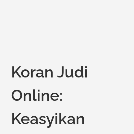
on
Koran Judi
Online:
Keasyikan