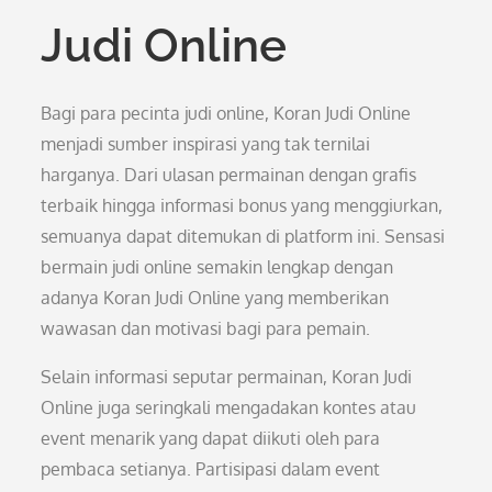
Judi Online
Bagi para pecinta judi online, Koran Judi Online
menjadi sumber inspirasi yang tak ternilai
harganya. Dari ulasan permainan dengan grafis
terbaik hingga informasi bonus yang menggiurkan,
semuanya dapat ditemukan di platform ini. Sensasi
bermain judi online semakin lengkap dengan
adanya Koran Judi Online yang memberikan
wawasan dan motivasi bagi para pemain.
Selain informasi seputar permainan, Koran Judi
Online juga seringkali mengadakan kontes atau
event menarik yang dapat diikuti oleh para
pembaca setianya. Partisipasi dalam event