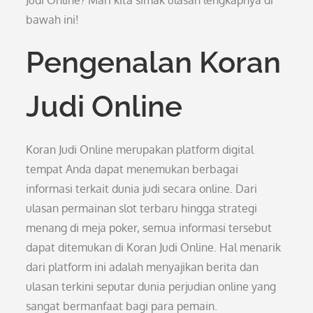
Judi Online? Mari kita simak ulasan lengkapnya di
bawah ini!
Pengenalan Koran
Judi Online
Koran Judi Online merupakan platform digital
tempat Anda dapat menemukan berbagai
informasi terkait dunia judi secara online. Dari
ulasan permainan slot terbaru hingga strategi
menang di meja poker, semua informasi tersebut
dapat ditemukan di Koran Judi Online. Hal menarik
dari platform ini adalah menyajikan berita dan
ulasan terkini seputar dunia perjudian online yang
sangat bermanfaat bagi para pemain.