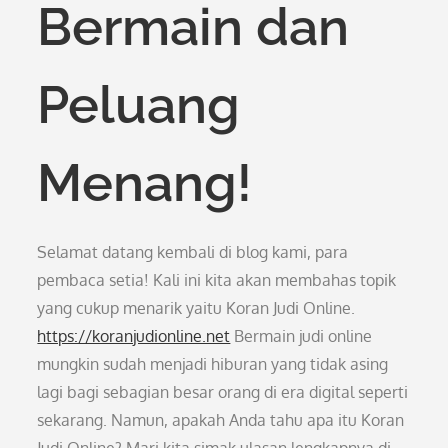
Bermain dan
Peluang
Menang!
Selamat datang kembali di blog kami, para
pembaca setia! Kali ini kita akan membahas topik
yang cukup menarik yaitu Koran Judi Online.
https://koranjudionline.net
Bermain judi online
mungkin sudah menjadi hiburan yang tidak asing
lagi bagi sebagian besar orang di era digital seperti
sekarang. Namun, apakah Anda tahu apa itu Koran