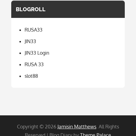
BLOGROLL
RUSA33
JIN33
JIN33 Login
RUSA 33
slot88
Copyright © 2026
Jamisin Matthews
. All Rights
Reserved | Blog Diary by
Theme Palace