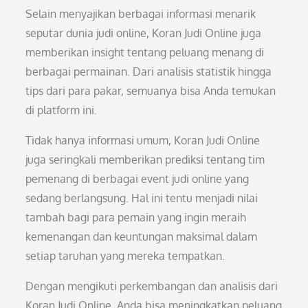
Selain menyajikan berbagai informasi menarik
seputar dunia judi online, Koran Judi Online juga
memberikan insight tentang peluang menang di
berbagai permainan. Dari analisis statistik hingga
tips dari para pakar, semuanya bisa Anda temukan
di platform ini.
Tidak hanya informasi umum, Koran Judi Online
juga seringkali memberikan prediksi tentang tim
pemenang di berbagai event judi online yang
sedang berlangsung. Hal ini tentu menjadi nilai
tambah bagi para pemain yang ingin meraih
kemenangan dan keuntungan maksimal dalam
setiap taruhan yang mereka tempatkan.
Dengan mengikuti perkembangan dan analisis dari
Koran Judi Online, Anda bisa meningkatkan peluang