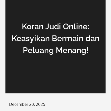
Koran Judi Online:
Keasyikan Bermain dan
Peluang Menang!
Posted
December 20, 2025