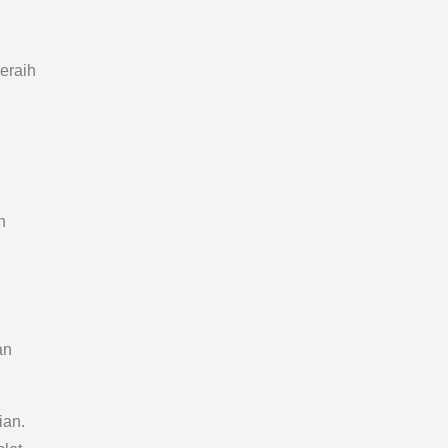
eraih
n
an
ian.