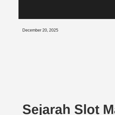
Posted
December 20, 2025
on
Sejarah Slot 