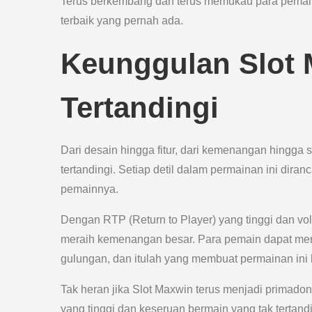
Terus berkembang dan terus memukau para pemain
terbaik yang pernah ada.
Keunggulan Slot 
Tertandingi
Dari desain hingga fitur, dari kemenangan hingga 
tertandingi. Setiap detil dalam permainan ini dir
pemainnya.
Dengan RTP (Return to Player) yang tinggi dan vol
meraih kemenangan besar. Para pemain dapat mer
gulungan, dan itulah yang membuat permainan ini 
Tak heran jika Slot Maxwin terus menjadi primado
yang tinggi dan keseruan bermain yang tak tertand