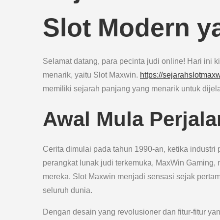
Slot Modern 
Selamat datang, para pecinta judi online! Hari ini 
menarik, yaitu Slot Maxwin.
https://sejarahslotmax
memiliki sejarah panjang yang menarik untuk dijela
Awal Mula Perjal
Cerita dimulai pada tahun 1990-an, ketika indust
perangkat lunak judi terkemuka, MaxWin Gaming, m
mereka. Slot Maxwin menjadi sensasi sejak pertama
seluruh dunia.
Dengan desain yang revolusioner dan fitur-fitur 