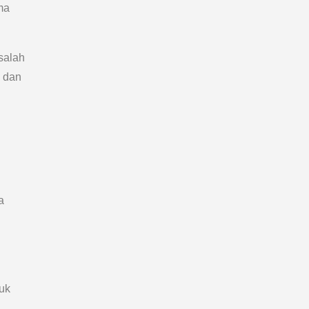
ma
salah
, dan
a
tuk