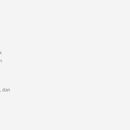
k
n
, dan