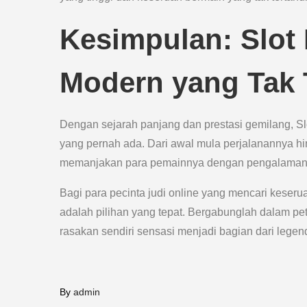
Kesimpulan: Slot
Modern yang Tak 
Dengan sejarah panjang dan prestasi gemilang, Slo
yang pernah ada. Dari awal mula perjalanannya hi
memanjakan para pemainnya dengan pengalaman b
Bagi para pecinta judi online yang mencari keser
adalah pilihan yang tepat. Bergabunglah dalam p
rasakan sendiri sensasi menjadi bagian dari legen
By
admin