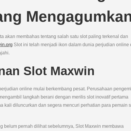
yang Mengagumka
kita akan membahas tentang salah satu slot paling terkenal dan
win.org
Slot ini telah menjadi ikon dalam dunia perjudian online
jahi.
anan Slot Maxwin
ri perjudian online mulai berkembang pesat. Perusahaan penge
engambil langkah berani dengan merilis slot inovatif pertama
 kali diluncurkan dan segera mencuri perhatian para pemain sl
yang belum pernah dilihat sebelumnya, Slot Maxwin membawa