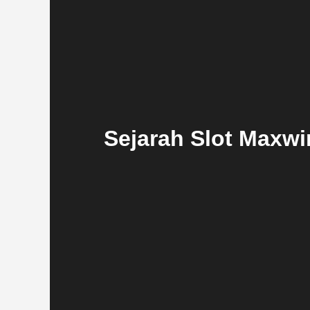
Sejarah Slot Maxw