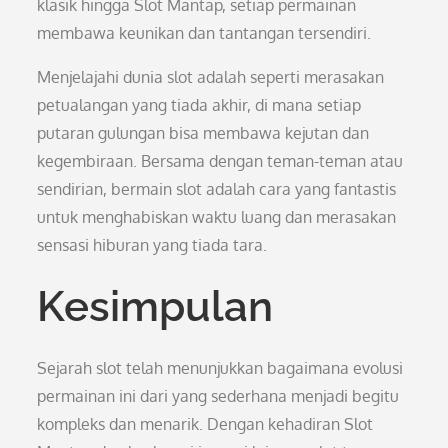
klasik hingga Slot Mantap, setiap permainan
membawa keunikan dan tantangan tersendiri.
Menjelajahi dunia slot adalah seperti merasakan
petualangan yang tiada akhir, di mana setiap
putaran gulungan bisa membawa kejutan dan
kegembiraan. Bersama dengan teman-teman atau
sendirian, bermain slot adalah cara yang fantastis
untuk menghabiskan waktu luang dan merasakan
sensasi hiburan yang tiada tara.
Kesimpulan
Sejarah slot telah menunjukkan bagaimana evolusi
permainan ini dari yang sederhana menjadi begitu
kompleks dan menarik. Dengan kehadiran Slot