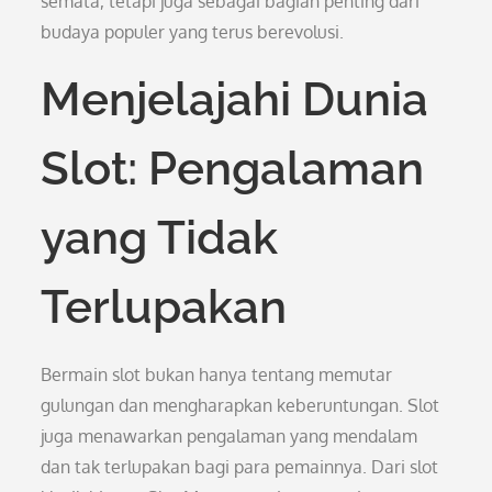
semata, tetapi juga sebagai bagian penting dari
budaya populer yang terus berevolusi.
Menjelajahi Dunia
Slot: Pengalaman
yang Tidak
Terlupakan
Bermain slot bukan hanya tentang memutar
gulungan dan mengharapkan keberuntungan. Slot
juga menawarkan pengalaman yang mendalam
dan tak terlupakan bagi para pemainnya. Dari slot