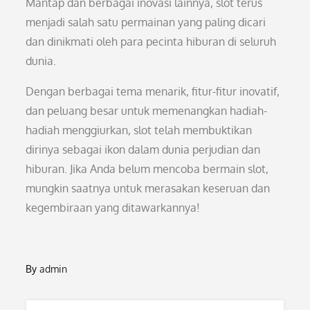
Mantap dan berbagai inovasi lainnya, slot terus
menjadi salah satu permainan yang paling dicari
dan dinikmati oleh para pecinta hiburan di seluruh
dunia.
Dengan berbagai tema menarik, fitur-fitur inovatif,
dan peluang besar untuk memenangkan hadiah-
hadiah menggiurkan, slot telah membuktikan
dirinya sebagai ikon dalam dunia perjudian dan
hiburan. Jika Anda belum mencoba bermain slot,
mungkin saatnya untuk merasakan keseruan dan
kegembiraan yang ditawarkannya!
By
admin