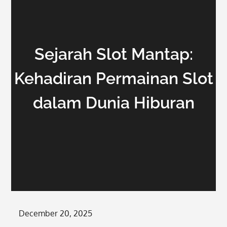
Sejarah Slot Mantap:
Kehadiran Permainan Slot
dalam Dunia Hiburan
Posted
December 20, 2025