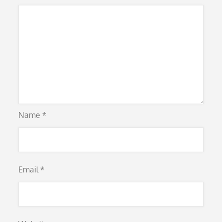
Name
*
Email
*