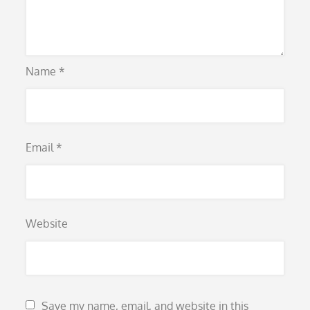
Name
*
Email
*
Website
Save my name, email, and website in this