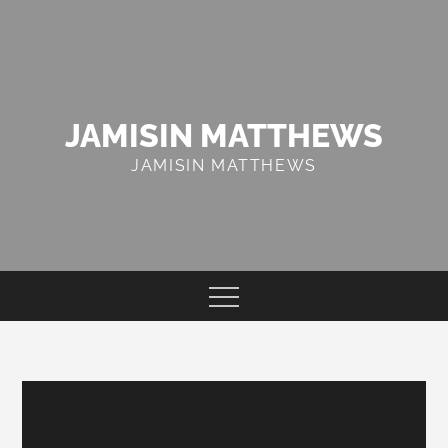
Skip
to
content
JAMISIN MATTHEWS
JAMISIN MATTHEWS