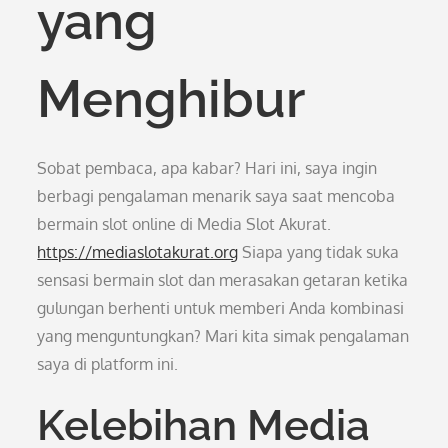
yang
Menghibur
Sobat pembaca, apa kabar? Hari ini, saya ingin
berbagi pengalaman menarik saya saat mencoba
bermain slot online di Media Slot Akurat.
https://mediaslotakurat.org
Siapa yang tidak suka
sensasi bermain slot dan merasakan getaran ketika
gulungan berhenti untuk memberi Anda kombinasi
yang menguntungkan? Mari kita simak pengalaman
saya di platform ini.
Kelebihan Media