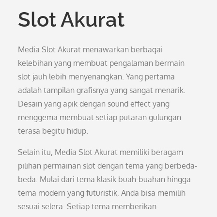
Slot Akurat
Media Slot Akurat menawarkan berbagai
kelebihan yang membuat pengalaman bermain
slot jauh lebih menyenangkan. Yang pertama
adalah tampilan grafisnya yang sangat menarik.
Desain yang apik dengan sound effect yang
menggema membuat setiap putaran gulungan
terasa begitu hidup.
Selain itu, Media Slot Akurat memiliki beragam
pilihan permainan slot dengan tema yang berbeda-
beda. Mulai dari tema klasik buah-buahan hingga
tema modern yang futuristik, Anda bisa memilih
sesuai selera. Setiap tema memberikan