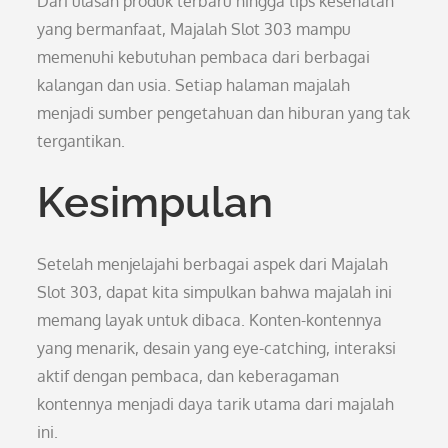
Dari ulasan produk terbaru hingga tips kesehatan
yang bermanfaat, Majalah Slot 303 mampu
memenuhi kebutuhan pembaca dari berbagai
kalangan dan usia. Setiap halaman majalah
menjadi sumber pengetahuan dan hiburan yang tak
tergantikan.
Kesimpulan
Setelah menjelajahi berbagai aspek dari Majalah
Slot 303, dapat kita simpulkan bahwa majalah ini
memang layak untuk dibaca. Konten-kontennya
yang menarik, desain yang eye-catching, interaksi
aktif dengan pembaca, dan keberagaman
kontennya menjadi daya tarik utama dari majalah
ini.