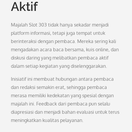
Aktif
Majalah Slot 303 tidak hanya sekadar menjadi
platform informasi, tetapi juga tempat untuk
berinteraksi dengan pembaca. Mereka sering kali
mengadakan acara baca bersama, kuis online, dan
diskusi daring yang melibatkan pembaca aktif
dalam setiap kegiatan yang diselenggarakan.
Inisiatif ini membuat hubungan antara pembaca
dan redaksi semakin erat, sehingga pembaca
merasa memiliki kedekatan yang spesial dengan
majalah ini. Feedback dari pembaca pun selalu
diapresiasi dan menjadi bahan evaluasi untuk terus
meningkatkan kualitas pelayanan.