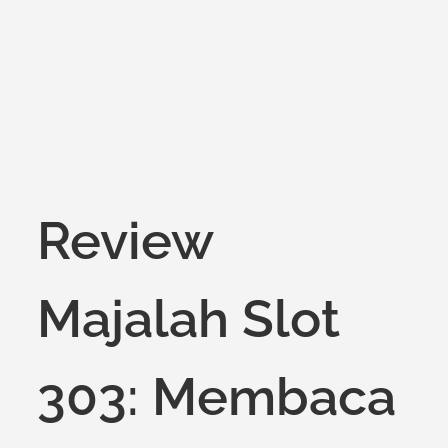
on
Review
Majalah Slot
303: Membaca