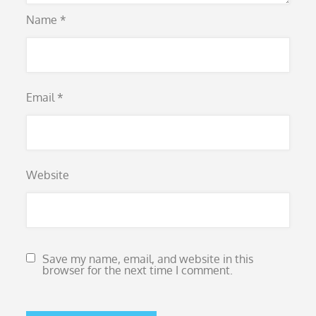
Name
*
Email
*
Website
Save my name, email, and website in this
browser for the next time I comment.