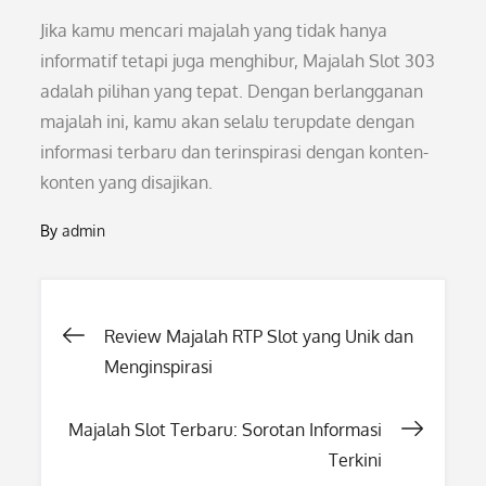
Jika kamu mencari majalah yang tidak hanya
informatif tetapi juga menghibur, Majalah Slot 303
adalah pilihan yang tepat. Dengan berlangganan
majalah ini, kamu akan selalu terupdate dengan
informasi terbaru dan terinspirasi dengan konten-
konten yang disajikan.
By
admin
Post
Review Majalah RTP Slot yang Unik dan
Menginspirasi
navigation
Majalah Slot Terbaru: Sorotan Informasi
Terkini