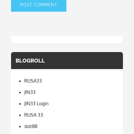
BLOGROLL
RUSA33
JIN33
JIN33 Login
RUSA 33
slot88