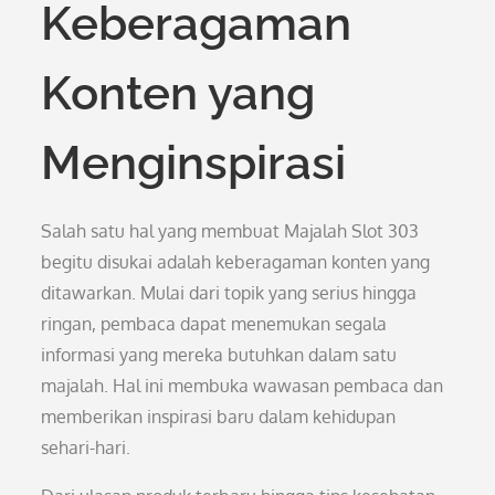
Keberagaman
Konten yang
Menginspirasi
Salah satu hal yang membuat Majalah Slot 303
begitu disukai adalah keberagaman konten yang
ditawarkan. Mulai dari topik yang serius hingga
ringan, pembaca dapat menemukan segala
informasi yang mereka butuhkan dalam satu
majalah. Hal ini membuka wawasan pembaca dan
memberikan inspirasi baru dalam kehidupan
sehari-hari.