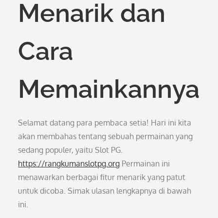
Menarik dan
Cara
Memainkannya
Selamat datang para pembaca setia! Hari ini kita
akan membahas tentang sebuah permainan yang
sedang populer, yaitu Slot PG.
https://rangkumanslotpg.org
Permainan ini
menawarkan berbagai fitur menarik yang patut
untuk dicoba. Simak ulasan lengkapnya di bawah
ini.