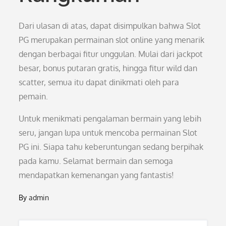
Dari ulasan di atas, dapat disimpulkan bahwa Slot
PG merupakan permainan slot online yang menarik
dengan berbagai fitur unggulan. Mulai dari jackpot
besar, bonus putaran gratis, hingga fitur wild dan
scatter, semua itu dapat dinikmati oleh para
pemain.
Untuk menikmati pengalaman bermain yang lebih
seru, jangan lupa untuk mencoba permainan Slot
PG ini. Siapa tahu keberuntungan sedang berpihak
pada kamu. Selamat bermain dan semoga
mendapatkan kemenangan yang fantastis!
By
admin