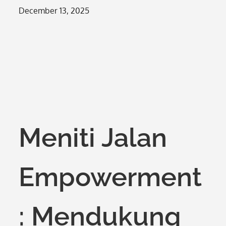
Posted
December 13, 2025
on
Meniti Jalan
Empowerment
: Mendukung