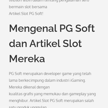
telusuri lebih dalam tentang pengalaman seru
bermain slot bersama
Artikel Slot PG Soft!
Mengenal PG Soft
dan Artikel Slot
Mereka
PG Soft merupakan developer game yang telah
lama berkecimpung dalam industri iGaming.
Mereka dikenal dengan
kualitas grafis yang memukau dan gameplay yang
menghibur. Artikel Slot PG Soft merupakan salah
satu produk unggulan