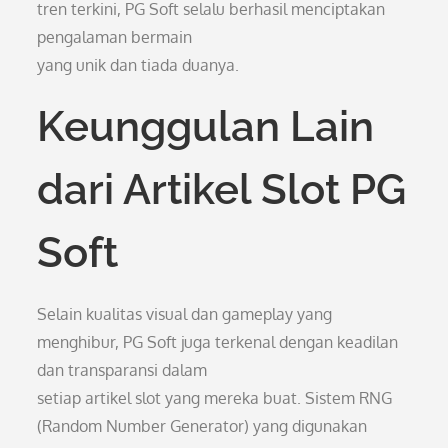
tren terkini, PG Soft selalu berhasil menciptakan
pengalaman bermain
yang unik dan tiada duanya.
Keunggulan Lain
dari Artikel Slot PG
Soft
Selain kualitas visual dan gameplay yang
menghibur, PG Soft juga terkenal dengan keadilan
dan transparansi dalam
setiap artikel slot yang mereka buat. Sistem RNG
(Random Number Generator) yang digunakan