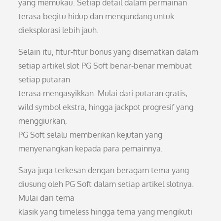
yang memukau. Setiap detail dalam permainan
terasa begitu hidup dan mengundang untuk
dieksplorasi lebih jauh.
Selain itu, fitur-fitur bonus yang disematkan dalam
setiap artikel slot PG Soft benar-benar membuat
setiap putaran
terasa mengasyikkan. Mulai dari putaran gratis,
wild symbol ekstra, hingga jackpot progresif yang
menggiurkan,
PG Soft selalu memberikan kejutan yang
menyenangkan kepada para pemainnya.
Saya juga terkesan dengan beragam tema yang
diusung oleh PG Soft dalam setiap artikel slotnya.
Mulai dari tema
klasik yang timeless hingga tema yang mengikuti