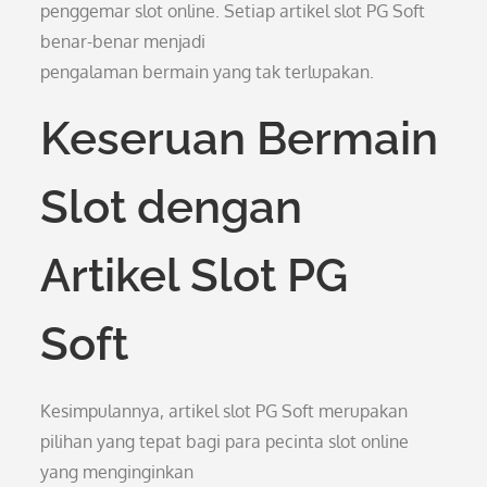
penggemar slot online. Setiap artikel slot PG Soft
benar-benar menjadi
pengalaman bermain yang tak terlupakan.
Keseruan Bermain
Slot dengan
Artikel Slot PG
Soft
Kesimpulannya, artikel slot PG Soft merupakan
pilihan yang tepat bagi para pecinta slot online
yang menginginkan