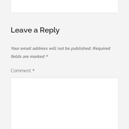
Leave a Reply
Your email address will not be published.
Required
fields are marked
*
Comment
*