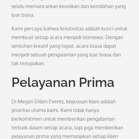
selalu memancarkan keunikan dan keindahan yang
luar biasa.
Kami percaya bahwa kreativitas adalah kunci untuk
membuat setiap acara menjadi istimewa. Dengan
sentuhan kreatif yang tepat, acara biasa dapat
menjadi sebuah pengalaman yang luar biasa dan
tak terlupakan.
Pelayanan Prima
Di Megan Dillen Events, kepuasan klien adalah
prioritas utama kami. Kami tidak hanya
berkomitmen untuk memberikan pengalaman
terbaik dalam setiap acara, tapi juga memberikan
pelayanan prima yang memanjakan setiap klien