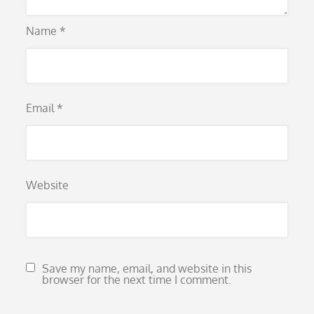
Name
*
Email
*
Website
Save my name, email, and website in this
browser for the next time I comment.