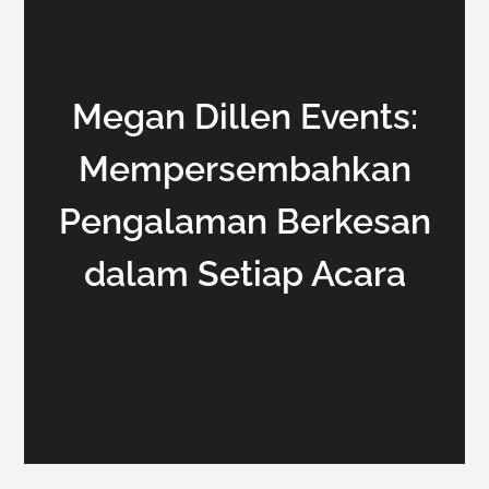
Megan Dillen Events:
Mempersembahkan
Pengalaman Berkesan
dalam Setiap Acara