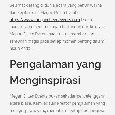
Selamat datang di dunia acara yang penuh warna
dan kejutan dari Megan Dillen Events.
https://www.megandileenevents.com
Dalam
industri yang penuh dengan tantangan dan kejutan,
Megan Dillen Events hadir untuk memberikan
sentuhan magis pada setiap momen penting dalam
hidup Anda.
Pengalaman yang
Menginspirasi
Megan Dillen Events bukan sekadar penyelenggara
acara biasa. Kami adalah kreator pengalaman yang
menginspirasi, yang memahami betapa pentingnya