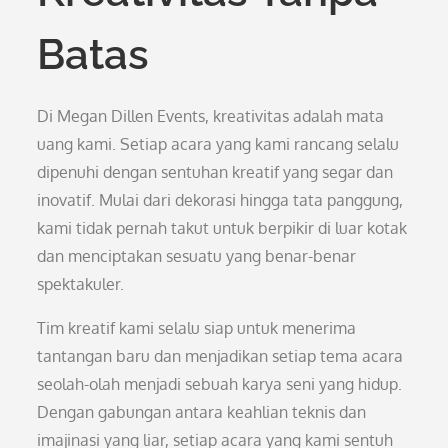
Batas
Di Megan Dillen Events, kreativitas adalah mata
uang kami. Setiap acara yang kami rancang selalu
dipenuhi dengan sentuhan kreatif yang segar dan
inovatif. Mulai dari dekorasi hingga tata panggung,
kami tidak pernah takut untuk berpikir di luar kotak
dan menciptakan sesuatu yang benar-benar
spektakuler.
Tim kreatif kami selalu siap untuk menerima
tantangan baru dan menjadikan setiap tema acara
seolah-olah menjadi sebuah karya seni yang hidup.
Dengan gabungan antara keahlian teknis dan
imajinasi yang liar, setiap acara yang kami sentuh