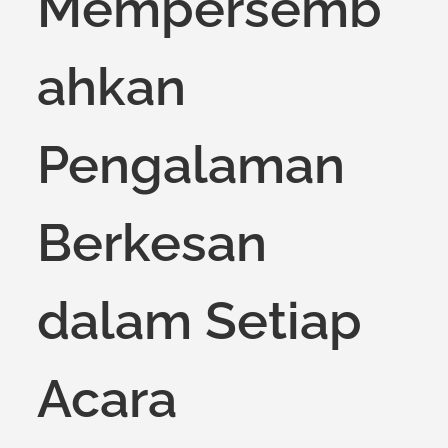
Mempersemb
ahkan
Pengalaman
Berkesan
dalam Setiap
Acara