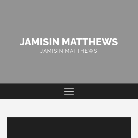
Skip
to
content
JAMISIN MATTHEWS
JAMISIN MATTHEWS