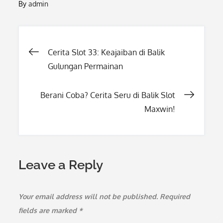
By
admin
Post
Cerita Slot 33: Keajaiban di Balik
Gulungan Permainan
navigation
Berani Coba? Cerita Seru di Balik Slot
Maxwin!
Leave a Reply
Your email address will not be published.
Required
fields are marked
*