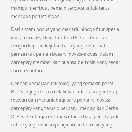
mampu membuat pemain tergoda untuk terus
mencoba peruntungan.
Dari sistem bonus yang menarik hingga fitur spesial
yang mengasyikkan, Cerita RTP Slot terus hadir
dengan kejutan-kejutan baru yang membuat
pemain tak pernah bosan. Inovasi-inovasi dalam
gameplay memberikan nuansa bermain yang segar
dan menantang.
Dengan kemajuan teknologi yang semakin pesat,
RTP Slot juga terus melakukan adaptasi agar tetap
relevan dan menarik bagi para pemain. Inovasi
gameplay yang terus diperbarui menjadikan Cerita
RTP Slot sebagai destinasi utama bagi pecinta judi
online yang mencari pengalaman bermain yang