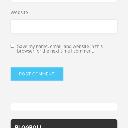
Website
Save my name, email, and website in this
browser for the next time I comment.
BLOGROLL