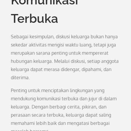
Komunikasi
Terbuka
Sebagai kesimpulan, diskusi keluarga bukan hanya
sekedar aktivitas mengisi waktu luang, tetapi juga
merupakan sarana penting untuk mempererat
hubungan keluarga. Melalui diskusi, setiap anggota
keluarga dapat merasa didengar, dipahami, dan
diterima.
Penting untuk menciptakan lingkungan yang
mendukung komunikasi terbuka dan jujur di dalam
keluarga. Dengan berbagi cerita, pikiran, dan
perasaan secara terbuka, keluarga dapat saling
memahami lebih baik dan mengatasi berbagai