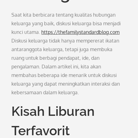
Saat kita berbicara tentang kualitas hubungan
keluarga yang baik, diskusi keluarga bisa menjadi
kunci utama.
https://thefamilystandardblog.com
Diskusi keluarga tidak hanya mempererat ikatan
antaranggota keluarga, tetapi juga membuka
ruang untuk berbagi pendapat, ide, dan
pengalaman. Dalam artikel ini, kita akan
membahas beberapa ide menarik untuk diskusi
keluarga yang dapat meningkatkan interaksi dan
kebersamaan dalam keluarga.
Kisah Liburan
Terfavorit