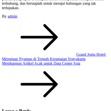
terhubung, dan bersiaplah untuk merajut hubungan yang tak
terlupakan.
By
admin
Post
navigation
Grand Jogja Hotel:
Menginap Nyaman di Tengah Keramaian Yogyakarta
Membangun Artikel Acak untuk Data Center Asia
Leave a Reply