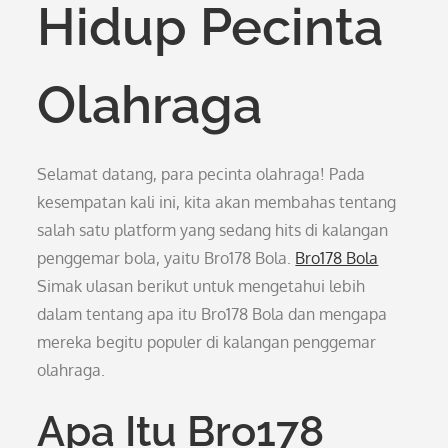
Hidup Pecinta
Olahraga
Selamat datang, para pecinta olahraga! Pada
kesempatan kali ini, kita akan membahas tentang
salah satu platform yang sedang hits di kalangan
penggemar bola, yaitu Bro178 Bola.
Bro178 Bola
Simak ulasan berikut untuk mengetahui lebih
dalam tentang apa itu Bro178 Bola dan mengapa
mereka begitu populer di kalangan penggemar
olahraga.
Apa Itu Bro178