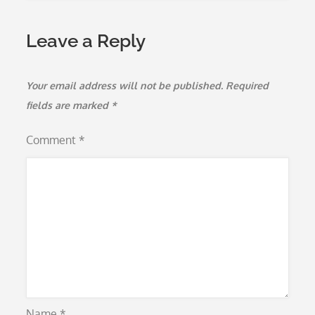
Leave a Reply
Your email address will not be published.
Required
fields are marked
*
Comment
*
Name
*