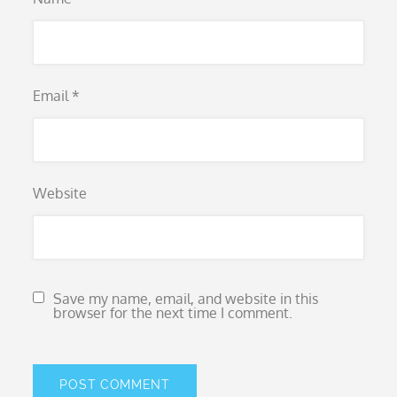
Email
*
Website
Save my name, email, and website in this
browser for the next time I comment.