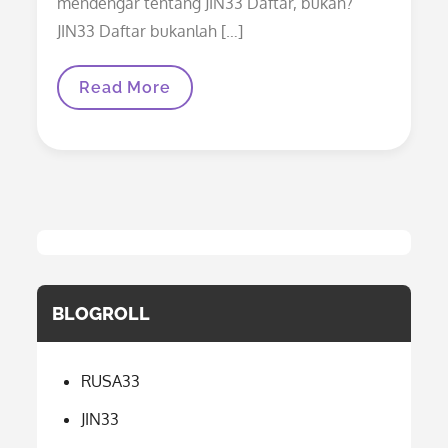
mendengar tentang JIN33 Daftar, bukan?
JIN33 Daftar bukanlah […]
JIN33
Read More
Daftar:
Menemukan
Kecantikan
Sejati
BLOGROLL
RUSA33
JIN33