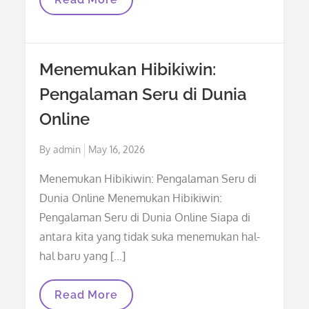
Lebih
Dekat
Topanwin:
Situs
Judi
Menemukan Hibikiwin:
Online
Terpercaya
Pengalaman Seru di Dunia
Online
Posted
By
admin
May 16, 2026
on
Menemukan Hibikiwin: Pengalaman Seru di
Dunia Online Menemukan Hibikiwin:
Pengalaman Seru di Dunia Online Siapa di
antara kita yang tidak suka menemukan hal-
hal baru yang […]
Menemukan
Read More
Hibikiwin: