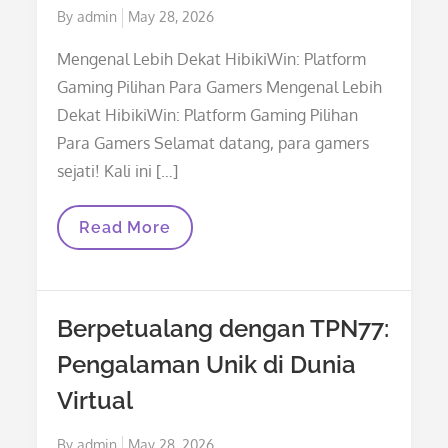
Posted
By
admin
May 28, 2026
on
Mengenal Lebih Dekat HibikiWin: Platform
Gaming Pilihan Para Gamers Mengenal Lebih
Dekat HibikiWin: Platform Gaming Pilihan
Para Gamers Selamat datang, para gamers
sejati! Kali ini […]
Mengenal
Read More
Lebih
Dekat
HibikiWin:
Platform
Gaming
Berpetualang dengan TPN77:
Pilihan
Para
Pengalaman Unik di Dunia
Gamers
Virtual
Posted
By
admin
May 28, 2026