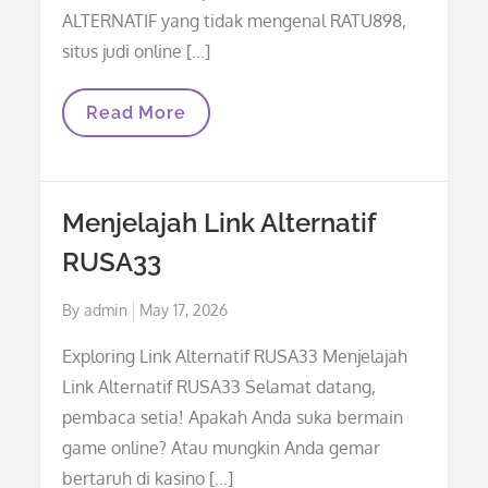
ALTERNATIF yang tidak mengenal RATU898,
situs judi online […]
Menelusuri
Read More
Misteri
Di
Balik
RATU898
Link
Menjelajah Link Alternatif
Alternatif
RUSA33
Posted
By
admin
May 17, 2026
on
Exploring Link Alternatif RUSA33 Menjelajah
Link Alternatif RUSA33 Selamat datang,
pembaca setia! Apakah Anda suka bermain
game online? Atau mungkin Anda gemar
bertaruh di kasino […]