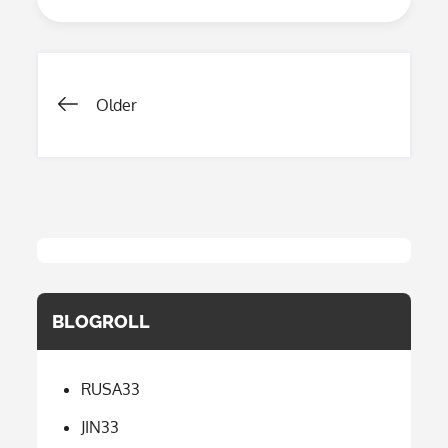
Naga99:
Pengalaman
Seru
Dan
Menghibur
Posts
Older
navigation
BLOGROLL
RUSA33
JIN33