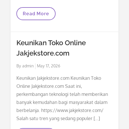
Menjelajah
Read More
Link
Alternatif
RUSA33
Keunikan Toko Online
Jakjekstore.com
Posted
By
admin
May 17, 2026
on
Keunikan Jakjekstore.com Keunikan Toko
Online Jakjekstore.com Saat ini,
perkembangan teknologi telah memberikan
banyak kemudahan bagi masyarakat dalam
berbelanja. https://www.jakjekstore.com/
Salah satu tren yang sedang populer […]