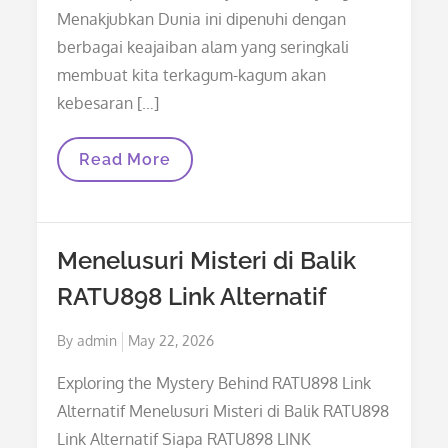
Menakjubkan Dunia ini dipenuhi dengan
berbagai keajaiban alam yang seringkali
membuat kita terkagum-kagum akan
kebesaran […]
Misteri
Read More
Topansakti:
Keajaiban
Alam
Yang
Menakjubkan
Menelusuri Misteri di Balik
RATU898 Link Alternatif
Posted
By
admin
May 22, 2026
on
Exploring the Mystery Behind RATU898 Link
Alternatif Menelusuri Misteri di Balik RATU898
Link Alternatif Siapa RATU898 LINK